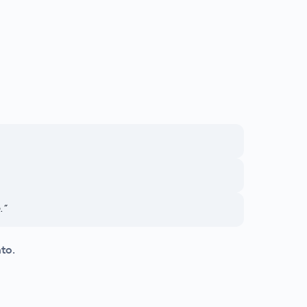
.
”
to.