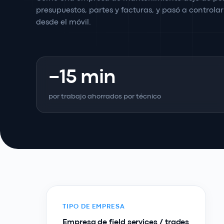
presupuestos, partes y facturas, y pasó a controlar
desde el móvil.
−15 min
por trabajo ahorrados por técnico
TIPO DE EMPRESA
Empresa de field services / trades