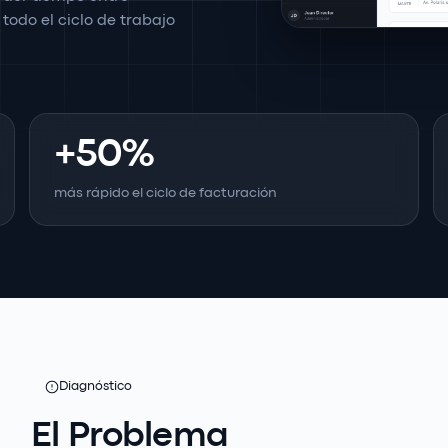
 todo el ciclo de trabajo
+50%
más rápido el ciclo de facturación
Diagnóstico
El Problema