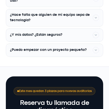
uso?
No. Trabajamos con lo que ya tienes: Holded, Factorial,
HubSpot, Odoo, Salesforce, Google Workspace,
¿Hace falta que alguien de mi equipo sepa de
Microsoft 365, lo que sea.
tecnología?
No. De eso nos encargamos nosotros. Solo
necesitamos que tu equipo nos deje
observar cómo
¿Y mis datos? ¿Están seguros?
trabaja
.
Firmamos NDA antes de entrar. Cumplimos RGPD. Tus
datos no salen de
servidores europeos
.
¿Puedo empezar con un proyecto pequeño?
Sí. De hecho, es lo que recomendamos. Empezamos
con una automatización concreta y, si te gusta cómo
trabajamos, seguimos.
Este mes quedan 3 plazas para nuevas auditorías
Reserva tu llamada de