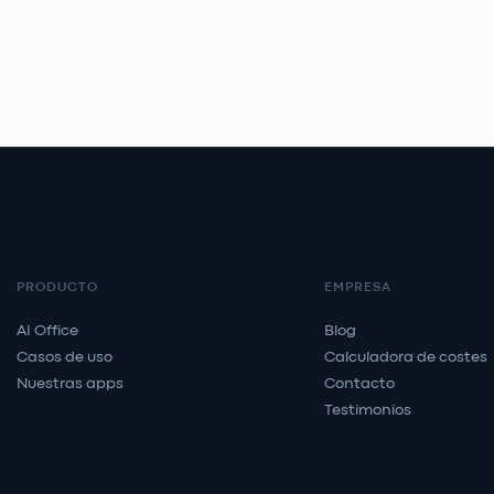
PRODUCTO
EMPRESA
AI Office
Blog
Casos de uso
Calculadora de costes
Nuestras apps
Contacto
Testimonios