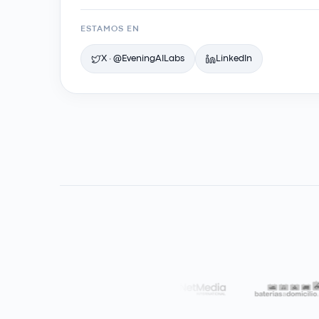
ESTAMOS EN
X · @EveningAILabs
LinkedIn