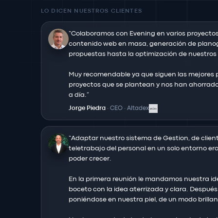
LO DICEN NUESTROS CLIENTES
“
Colaboramos con Evening en varios proyectos
contenido web en masa, generación de plano
propuestas hasta la optimización de nuestros r
Muy recomendable ya que siguen las mejores pr
proyectos que se plantean y nos han ahorrado 
a día.
”
Jorge Piedra
·
CEO
·
Altadex
“
Adaptar nuestro sistema de Gestion, de client
teletrabajo del personal en un solo entorno era
poder crecer.

En la primera reunión le mandamos nuestra ide
boceto con la idea aterrizada y clara. Después 
poniéndose en nuestra piel, de un modo brillant