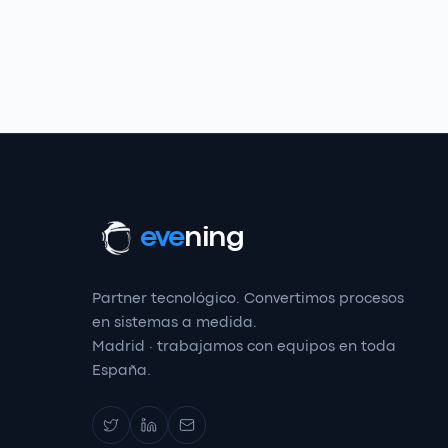
eve
ning
Partner tecnológico. Convertimos procesos
en sistemas a medida.
Madrid · trabajamos con equipos en toda
España.