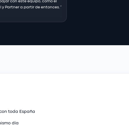
ajar con este equipo, como el 
 y Partner a partir de entonces.
”
 con toda España
mismo día