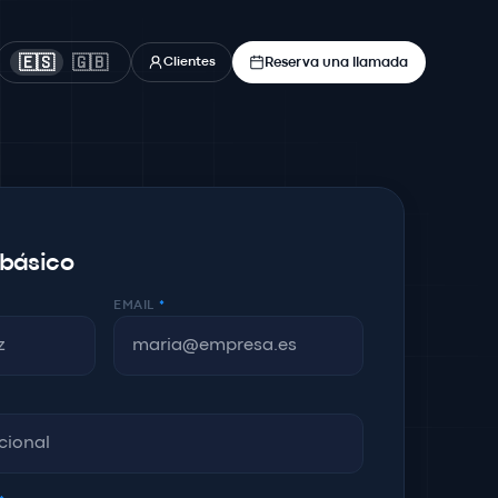
Reserva una llamada
🇪🇸
🇬🇧
Clientes
 básico
EMAIL
*