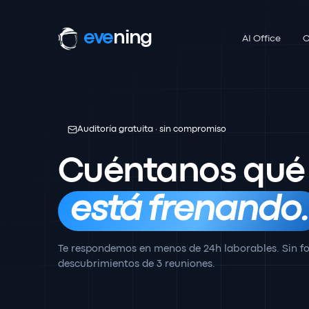
eve
ning
AI Office
C
Auditoría gratuita · sin compromiso
Cuéntanos qué
está frenando
Te respondemos en menos de 24h laborables. Sin fo
descubrimientos de 3 reuniones.