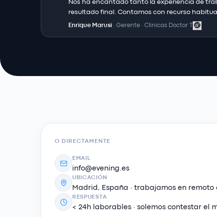
Nos ha encantado tanto la experiencia de trab
resultado final. Contamos con recurso habitual
Enrique Marusi
·
Gerente
·
Clinicas Doctor T
O DIRECTAMENTE
EMAIL
info@evening.es
UBICACIÓN
Madrid, España · trabajamos en remoto
RESPUESTA
< 24h laborables · solemos contestar el 