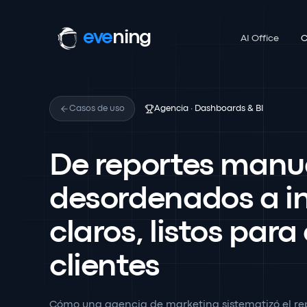
eve
ning
AI Office
C
Casos de uso
Agencia · Dashboards & BI
De reportes manu
desordenados a i
claros, listos para
clientes
Cómo una agencia de marketing sistematizó el repo