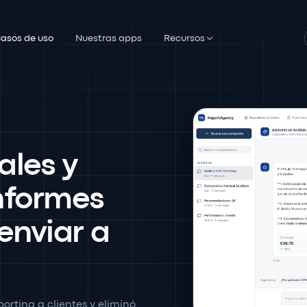
asos de uso
Nuestras apps
Recursos
ales y
nformes
 enviar a
rting a clientes y eliminó