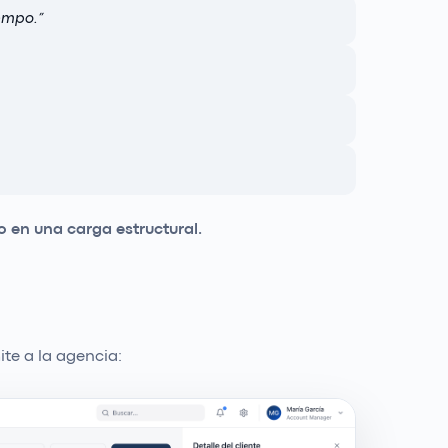
empo.
”
o en una carga estructural.
te a la agencia: