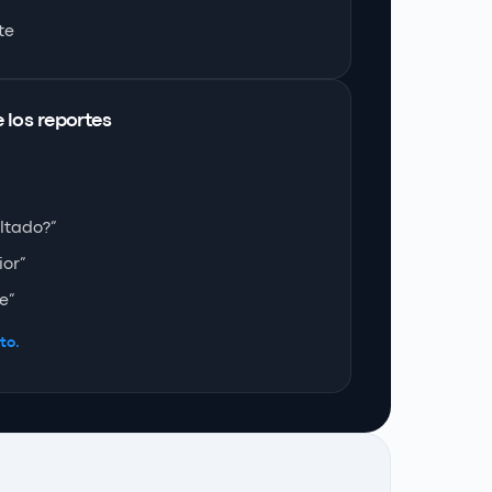
te
 los reportes
ltado?”
ior”
e”
to.